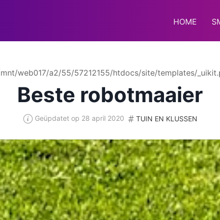
HOME
S
 /mnt/web017/a2/55/57212155/htdocs/site/templates/_uikit.
Beste robotmaaier
Geüpdatet op 28 april 2020
TUIN EN KLUSSEN